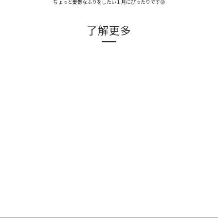
ちょっと憂鬱なふりをしたい 1 月にぴったりです😜
了解更多