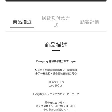
送貨及付款方
商品描述
顧客評價
式
商品描述
Everyday 檸檬馬卡龍//PET tape
配合冬天的陽光刻意調整了一點顯色度
多了一點柔和，適合假裝憂愁的1月😜
30 mm x 10 m
Loop 100 cm
Everyday 🍋 レモンマカロン｜PETテープ
冬の光に合わせて、
あえて発色を少しだけ抑えました。
やわらかさが増して、