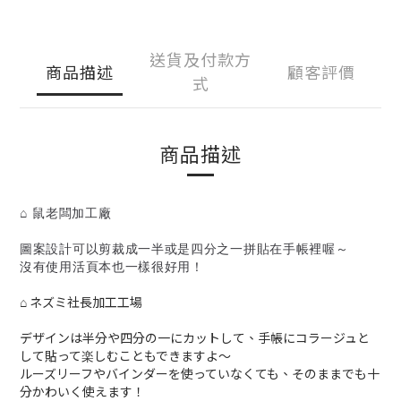
送貨及付款方
商品描述
顧客評價
式
商品描述
⌂ 鼠老闆加工廠
圖案設計可以剪裁成一半或是四分之一拼貼在手帳裡喔～
沒有使用活頁本也一樣很好用！
⌂ ネズミ社長加工工場
デザインは半分や四分の一にカットして、手帳にコラージュと
して貼って楽しむこともできますよ〜
ルーズリーフやバインダーを使っていなくても、そのままでも十
分かわいく使えます！