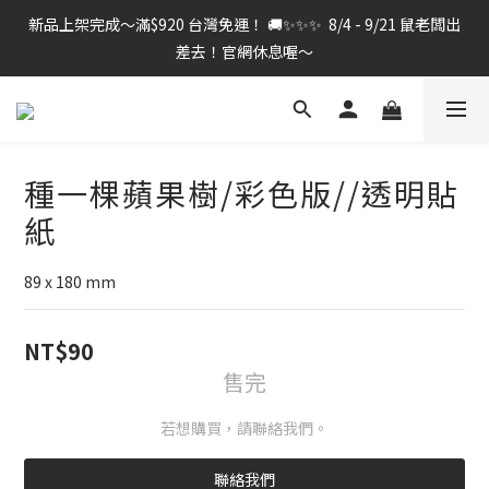
新品上架完成～滿$920 台灣免運！ 🚚✨✨✨  8/4 - 9/21 鼠老闆出
差去！官網休息喔～
種一棵蘋果樹/彩色版//透明貼
紙
89 x 180 mm
NT$90
售完
若想購買，請聯絡我們。
聯絡我們