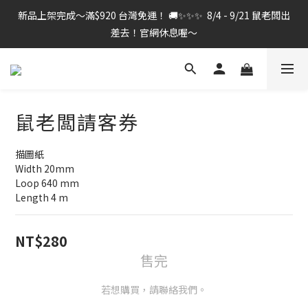
新品上架完成～滿$920 台灣免運！ 🚚✨✨✨  8/4 - 9/21 鼠老闆出
差去！官網休息喔～
鼠老闆請客券
描圖紙
Width 20mm
Loop 640 mm
Length 4 m
NT$280
售完
若想購買，請聯絡我們。