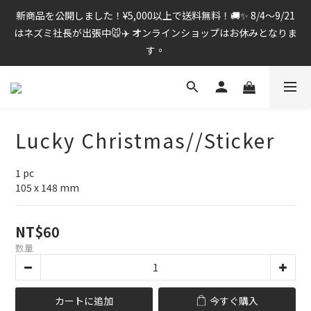
新商品を公開しました！¥5,000以上で送料無料！🚚✨ 8/4〜9/21
はネズミ社長が出張中🐭✈️ オンラインショップはお休みとなりま
す。
Lucky Christmas//Sticker
1 pc
105 x 148 mm
NT$60
数量
カートに追加
今すぐ購入