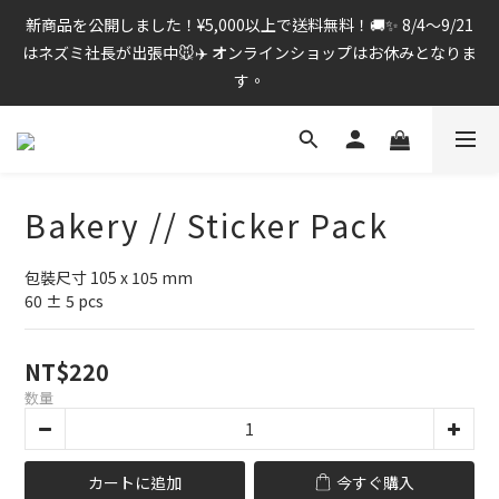
新商品を公開しました！¥5,000以上で送料無料！🚚✨ 8/4〜9/21
はネズミ社長が出張中🐭✈️ オンラインショップはお休みとなりま
す。
Bakery // Sticker Pack
包裝尺寸 105 x 105 mm
60 ± 5 pcs
NT$220
数量
カートに追加
今すぐ購入