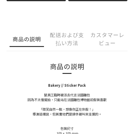
配送および支
カスタマーレ
商品の説明
払い方法
ビュー
商品の説明
Bakery // Sticker Pack
鼠員工臨時被派去代言法國麵包
因為不太懂擺拍，只能站在法國麵包博物館前假裝喜歡
「微笑自然一點，想像你正在休假！」
導演這樣說，但其實他們是排休被叫來支援的。
包裝尺寸
105 x 105 mm