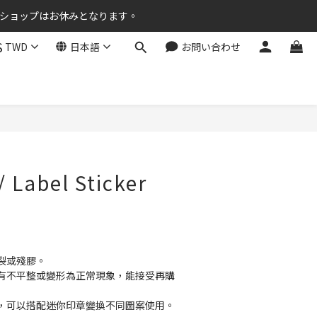
ラインショップはお休みとなります。
$
TWD
日本語
お問い合わせ
Label Sticker
裂或殘膠。
有不平整或變形為正常現象，能接受再購
，可以搭配迷你印章變換不同圖案使用。