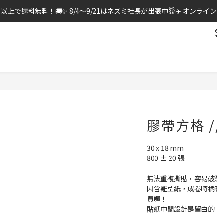
0以上で送料無料！🚚✨ 8/4〜9/21はネズミ社長が出張中🐭✈️ オン
膠帶方格 // 
30 x 18 mm
800 ± 20 張
無法重複撕貼，容易破
因含離型紙，成卷時稍
買喔！
貼紙中間設計是留白的