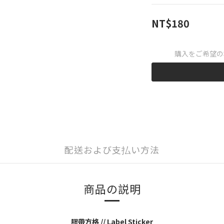
NT$180
購入をご希望の
配送および支払い方法
商品の説明
膠帶方格 // Label Sticker