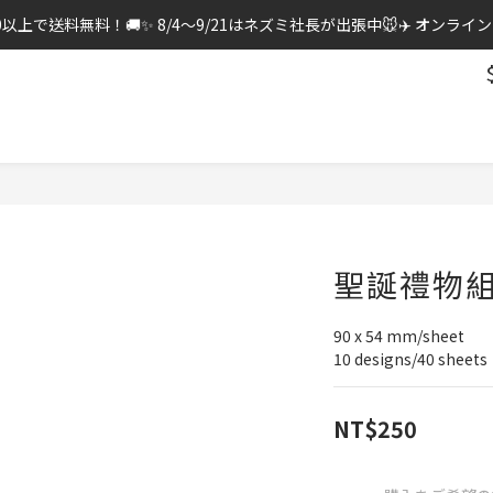
0以上で送料無料！🚚✨ 8/4〜9/21はネズミ社長が出張中🐭✈️ オン
聖誕禮物組//
90 x 54 mm/sheet
10 designs/40 sheets
NT$250