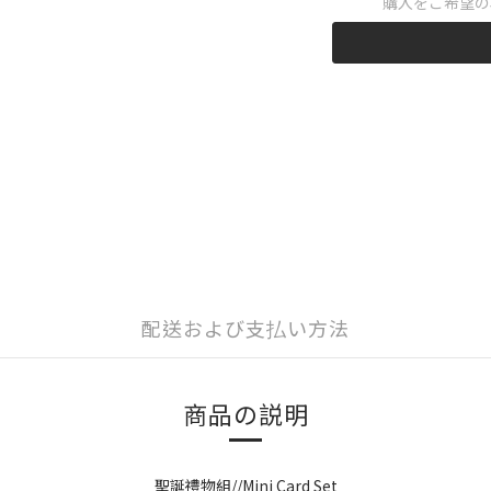
購入をご希望の
配送および支払い方法
商品の説明
聖誕禮物組//Mini Card Set