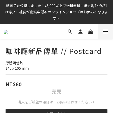
新商品を公開しました！¥5,000以上で送料無料！🚚✨ 8/4〜9/21
はネズミ社長が出張中🐭✈️ オンラインショップはお休みとなりま
す。
咖啡廳新品傳單 // Postcard
厚磅明信片
148 x 105 mm
NT$60
完売
購入をご希望の場合は、お問い合わせください。