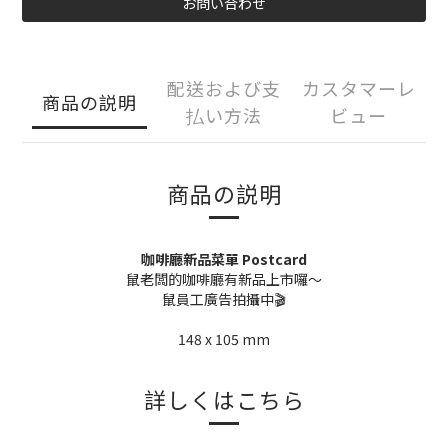
お問い合わせ
配送および支
カスタマーレ
商品の説明
払い方法
ビュー
商品の説明
咖啡廳新品菜單 Postcard
鼠老闆的咖啡廳有新品上市囉～
鼠員工廣告拍攝中🎬
148 x 105 mm
詳しくはこちら