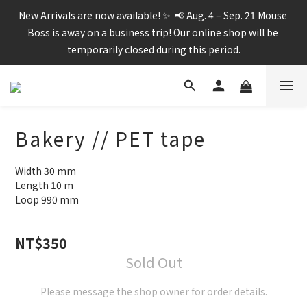
New Arrivals are now available! ✨  📢 Aug. 4 – Sep. 21 Mouse 
Boss is away on a business trip! Our online shop will be 
temporarily closed during this period.
Bakery // PET tape
Width 30 mm
Length 10 m
Loop 990 mm
NT$350
Sold Out
Please message the shop owner for order details.