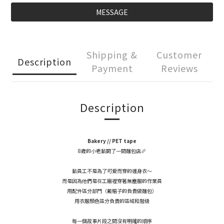
MESSAGE
Shipping &
Customer
Description
Payment
Reviews
Description
Bakery // PET tape
8歲的小老鼠開了一間麵包店🥖
鼠員工不是為了可愛而穿的連身衣～
而是因為他們是在工廠裡穿著無塵服的作業員
用配件區分部門（戴帽子的負責做麵包）
用衣服顏色區分負責的區域和階級
每一個故事片段之間沒有明確的順序