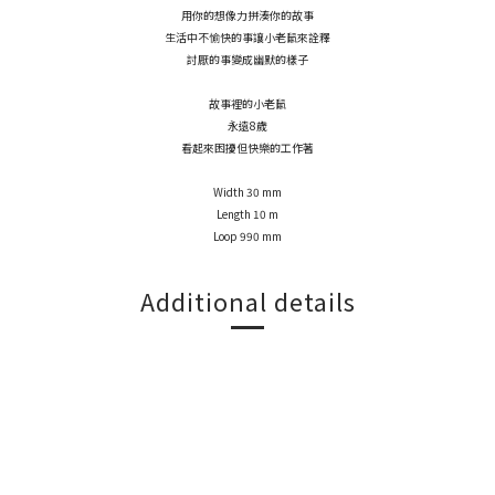
用你的想像力拼湊你的故事
生活中不愉快的事讓小老鼠來詮釋
討厭的事變成幽默的樣子
故事裡的小老鼠
永遠8歲
看起來困擾但快樂的工作著
Width 30 mm
Length 10 m
Loop 990 mm
Additional details